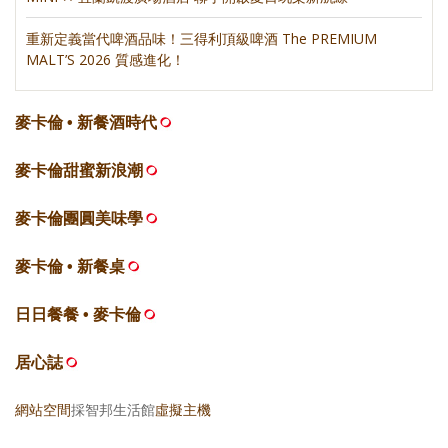
重新定義當代啤酒品味！三得利頂級啤酒 The PREMIUM
MALT’S 2026 質感進化！
麥卡倫 • 新餐酒時代
麥卡倫甜蜜新浪潮
麥卡倫團圓美味學
麥卡倫 • 新餐桌
日日餐餐 • 麥卡倫
居心誌
網站空間
採智邦生活館
虛擬主機