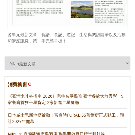
各單元最新文章、食譜、食記、遊記、生活與閱讀隨筆以及活動
和講座訊息，第一手完整掌握！
消費櫥窗
《臺灣米其林指南 2026》完整名單揭曉 臺灣餐飲大放異彩，9
家餐廳首獲一星肯定 2家新進二星餐廳
日本威士忌新地標啟動：富良詩FURALISS蒸餾所正式動工，預
計2029年開幕
MINI ✕ 宜蘭凱渡廣場酒店 聯手開啟夏日玩樂新航線