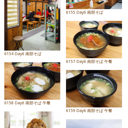
照相簿
6155 Day6 南部そば
影音區
創意出版服務
歷史區
關於Yilan
6154 Day6 南部そば
6157 Day6 南部そば 午餐
個人著作
活動實況記錄
媒體報導一覽
合作與代言
6158 Day6 南部そば 午餐
6159 Day6 南部そば 午餐
訂閱電子報