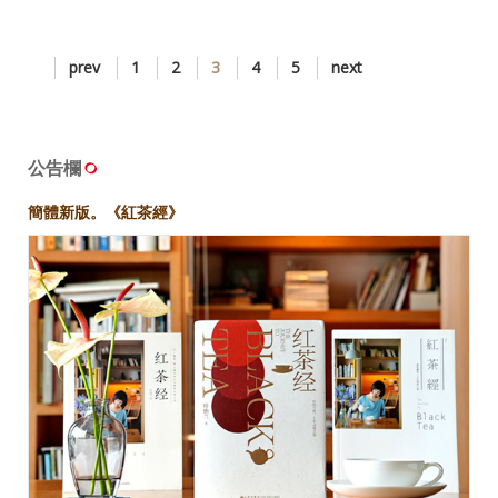
prev
1
2
3
4
5
next
公告欄
簡體新版。《紅茶經》