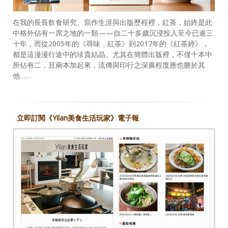
在我的長長飲食研究、寫作生涯與出版歷程裡，紅茶，始終是此
中格外佔有一席之地的一類——自二十多歲沉浸投入至今已逾三
十年，而從2005年的《尋味．紅茶》到2017年的《紅茶經》，
都是這漫漫行途中的珍貴結晶。尤其在簡體出版裡，不僅十本中
所佔有二，且兩本加起來，流傳與印行之深廣程度應也勝於其
他……
立即訂閱《Yilan美食生活玩家》電子報