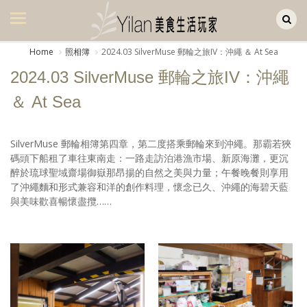
Yilan作品區
美食集
Home
照相簿
2024.03 SilverMuse 郵輪之旅IV：沖繩 ＆ At Sea
美飲集
2024.03 SilverMuse 郵輪之旅IV：沖繩
廚房集
＆ At Sea
旅遊集
SilverMuse 郵輪相簿第四章，第二度搭乘郵輪來到沖繩。那霸若狹
旅遊美食集
碼頭下船租了車往東南走：一路走訪泊港漁市場、新原海灘，更沉
醉於琉球聖域齋場御嶽那昂揚的自然之美與力量；午餐晚餐則享用
生活風
了沖繩麵和形式兼容和洋的創作料理，懷念已久、沖繩的海碧天藍
與美味歡喜暢懷盡攬……
書房集
日記簿
餐桌週記
享樂隨手拍