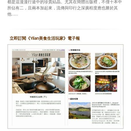
都是這漫漫行途中的珍貴結晶。尤其在簡體出版裡，不僅十本中
所佔有二，且兩本加起來，流傳與印行之深廣程度應也勝於其
他……
立即訂閱《Yilan美食生活玩家》電子報