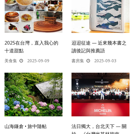
2025在台灣，直入我心的
迢迢征途 — 近來幾本書之
十道甜點
讀後記與推薦語
美食集
2025-09-09
書房集
2025-09-03
山海鎌倉 • 旅中隨帖
法日獨大，台北天下 — 關
於，《台灣米其林指南