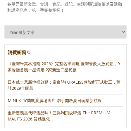
各單元最新文章、食譜、食記、遊記、生活與閱讀隨筆以及活動
和講座訊息，第一手完整掌握！
消費櫥窗
《臺灣米其林指南 2026》完整名單揭曉 臺灣餐飲大放異彩，9
家餐廳首獲一星肯定 2家新進二星餐廳
日本威士忌新地標啟動：富良詩FURALISS蒸餾所正式動工，預
計2029年開幕
MINI ✕ 宜蘭凱渡廣場酒店 聯手開啟夏日玩樂新航線
重新定義當代啤酒品味！三得利頂級啤酒 The PREMIUM
MALT’S 2026 質感進化！