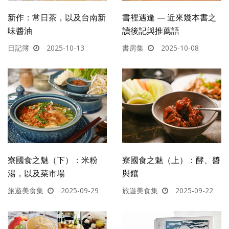
新作：常日茶，以及台南新
書裡遇逢 — 近來幾本書之
味醬油
讀後記與推薦語
日記簿
2025-10-13
書房集
2025-10-08
寮國食之魅（下）：米粉
寮國食之魅（上）：酵、醬
湯，以及菜市場
與鑲
旅遊美食集
2025-09-29
旅遊美食集
2025-09-22