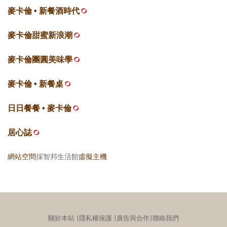
麥卡倫 • 新餐酒時代
麥卡倫甜蜜新浪潮
麥卡倫團圓美味學
麥卡倫 • 新餐桌
日日餐餐 • 麥卡倫
居心誌
網站空間
採智邦生活館
虛擬主機
關於本站
∣
隱私權保護
∣
廣告與合作
∣
聯絡我們