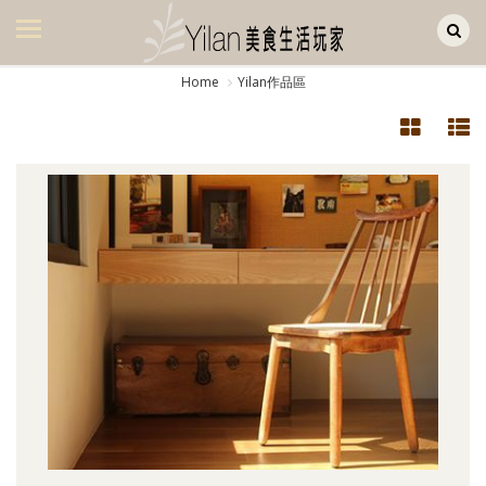
Yilan作品區
美食集
Home
Yilan作品區
美飲集
廚房集
旅遊集
旅遊美食集
生活風
書房集
日記簿
餐桌週記
享樂隨手拍