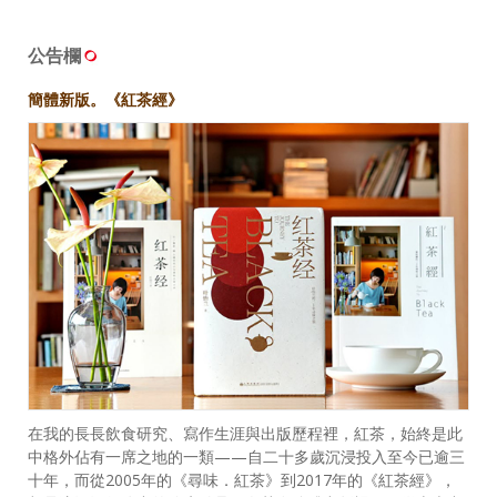
公告欄
簡體新版。《紅茶經》
在我的長長飲食研究、寫作生涯與出版歷程裡，紅茶，始終是此
中格外佔有一席之地的一類——自二十多歲沉浸投入至今已逾三
十年，而從2005年的《尋味．紅茶》到2017年的《紅茶經》，