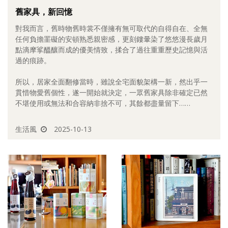
舊家具，新回憶
照相簿
對我而言，舊時物舊時裳不僅擁有無可取代的自得自在、全無
影音區
任何負擔罣礙的安頓熟悉親密感，更刻鏤暈染了悠悠漫長歲月
點滴摩挲醞釀而成的優美情致，揉合了過往重重歷史記憶與活
創意出版服務
過的痕跡。
歷史區
所以，居家全面翻修當時，雖說全宅面貌架構一新，然出乎一
貫惜物愛舊個性，遂一開始就決定，一眾舊家具除非確定已然
關於Yilan
不堪使用或無法和合容納非捨不可，其餘都盡量留下……
個人著作
生活風
2025-10-13
活動實況記錄
媒體報導一覽
合作與代言
訂閱電子報