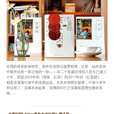
在我的長長飲食研究、寫作生涯與出版歷程裡，紅茶，始終是此
中格外佔有一席之地的一類——自二十多歲沉浸投入至今已逾三
十年，而從2005年的《尋味．紅茶》到2017年的《紅茶經》，
都是這漫漫行途中的珍貴結晶。尤其在簡體出版裡，不僅十本中
所佔有二，且兩本加起來，流傳與印行之深廣程度應也勝於其
他……