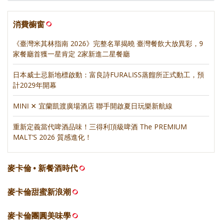
消費櫥窗
《臺灣米其林指南 2026》完整名單揭曉 臺灣餐飲大放異彩，9
家餐廳首獲一星肯定 2家新進二星餐廳
日本威士忌新地標啟動：富良詩FURALISS蒸餾所正式動工，預
計2029年開幕
MINI ✕ 宜蘭凱渡廣場酒店 聯手開啟夏日玩樂新航線
重新定義當代啤酒品味！三得利頂級啤酒 The PREMIUM
MALT’S 2026 質感進化！
麥卡倫 • 新餐酒時代
麥卡倫甜蜜新浪潮
麥卡倫團圓美味學