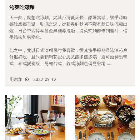
沁爽吃涼麵
照相簿
天一熱，就想吃涼麵。尤其台灣夏天長，酷暑當頭，幾乎時時
影音區
都饞想都垂涎。耽溺之深，從暮春到秋初不斷有新口味涼麵出
爐，日台中西韓泰甚至無國界混融，從菜式到麵條到醬汁，信
創意出版服務
手拈來無窮變化。
歷史區
此之中，尤以日式冷麵最討我喜歡，愛其快手極簡且沁涼沁爽
舒服好吃，且只要稍稍花些心思又能多樣多端；還可延伸出韓
關於Yilan
式、泰式變奏版。另如台式、義式涼麵也偶見登場……
個人著作
廚房集
2022-09-12
活動實況記錄
媒體報導一覽
合作與代言
訂閱電子報