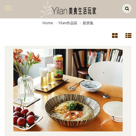
Yilan作品區
美食集
Home
Yilan作品區
廚房集
美飲集
廚房集
旅遊集
旅遊美食集
生活風
書房集
日記簿
餐桌週記
享樂隨手拍