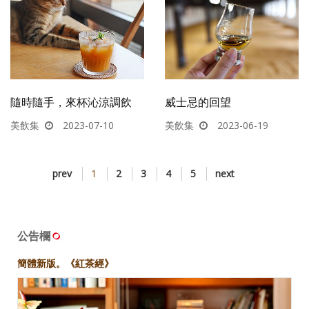
隨時隨手，來杯沁涼調飲
威士忌的回望
美飲集
2023-07-10
美飲集
2023-06-19
prev
1
2
3
4
5
next
公告欄
簡體新版。《紅茶經》