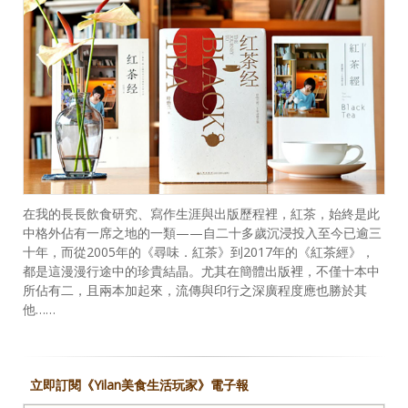
在我的長長飲食研究、寫作生涯與出版歷程裡，紅茶，始終是此
中格外佔有一席之地的一類——自二十多歲沉浸投入至今已逾三
十年，而從2005年的《尋味．紅茶》到2017年的《紅茶經》，
都是這漫漫行途中的珍貴結晶。尤其在簡體出版裡，不僅十本中
所佔有二，且兩本加起來，流傳與印行之深廣程度應也勝於其
他……
立即訂閱《Yilan美食生活玩家》電子報