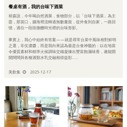
餐桌有酒，我的台味下酒菜
照相簿
裕森說，今年喝自然酒展，食物部分，以「台味下酒菜」為主
影音區
題，那當口，腦海裡流轉過無數畫面，從外食到自家，一路回
憶，過往一段段微醺時光裡的台味形影。
創意出版服務
事實上，我心中始終有答案——就是尋常台菜中風味相對鮮明
歷史區
之選，非仗濃醬，而是我向來認為最是台食神髓的：以在地當
令優質素材和精準火候調味交織凝煉出豐富飽滿味香，遂能開
關於Yilan
開闊闊與各種酒類水乳交融相得益彰……
個人著作
美飲集
2025-12-17
活動實況記錄
媒體報導一覽
合作與代言
訂閱電子報