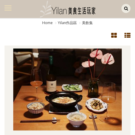
Yilan作品區
美食集
Home
Yilan作品區
美飲集
美飲集
廚房集
旅遊集
旅遊美食集
生活風
書房集
日記簿
餐桌週記
享樂隨手拍