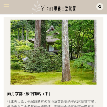
Yilan作品區
美食集
美飲集
廚房集
旅遊集
旅遊美食集
生活風
書房集
日記簿
餐桌週記
雨月京都 • 旅中隨帖（中）
往北去大原，先探赫赫有名在地蔬菜匯集的里の駅旬菜市場，
享樂隨手拍
然後重溫二十多年前一遇情鍾、牽戀至今的三千院一帶庭園。