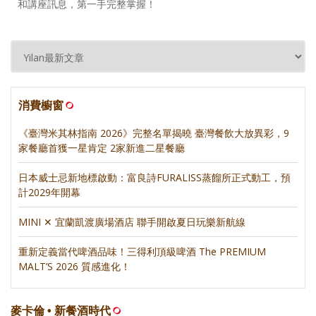
和講座訊息，第一手完整掌握！
消費櫥窗
《臺灣米其林指南 2026》完整名單揭曉 臺灣餐飲大放異彩，9
家餐廳首獲一星肯定 2家新進二星餐廳
日本威士忌新地標啟動：富良詩FURALISS蒸餾所正式動工，預
計2029年開幕
MINI ✕ 宜蘭凱渡廣場酒店 聯手開啟夏日玩樂新航線
重新定義當代啤酒品味！三得利頂級啤酒 The PREMIUM
MALT’S 2026 質感進化！
麥卡倫 • 新餐酒時代