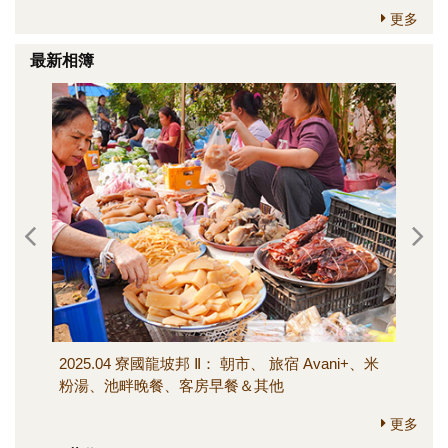
更多
最新相簿
2025.04 寮國龍坡邦 Ⅱ： 朝市、 旅宿 Avani+、米
202
粉湯、池畔晚餐、客房早餐＆其他
寺、M
其他
更多