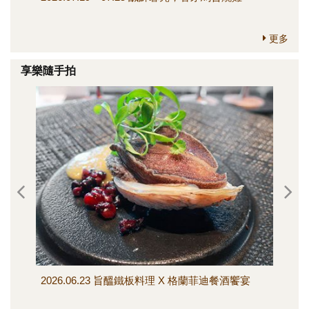
更多
享樂隨手拍
2026.06.23 旨醞鐵板料理 X 格蘭菲迪餐酒饗宴
202