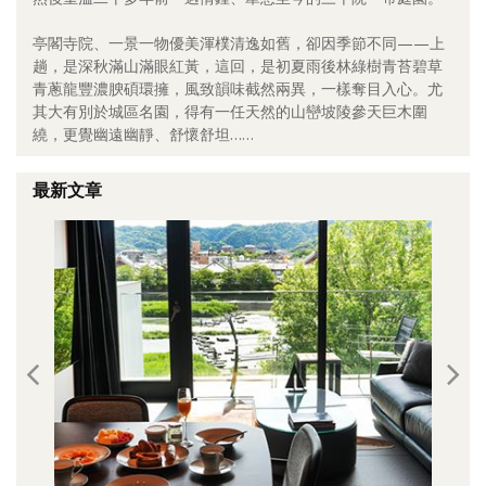
照相簿
亭閣寺院、一景一物優美渾樸清逸如舊，卻因季節不同——上
趟，是深秋滿山滿眼紅黃，這回，是初夏雨後林綠樹青苔碧草
影音區
青蔥龍豐濃腴碩環擁，風致韻味截然兩異，一樣奪目入心。尤
其大有別於城區名園，得有一任天然的山巒坡陵參天巨木圍
創意出版服務
繞，更覺幽遠幽靜、舒懷舒坦……
歷史區
最新文章
關於Yilan
個人著作
活動實況記錄
媒體報導一覽
合作與代言
訂閱電子報