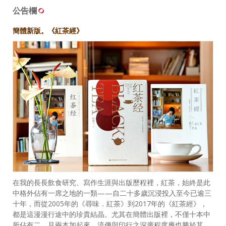
公告欄
簡體新版。《紅茶經》
在我的長長飲食研究、寫作生涯與出版歷程裡，紅茶，始終是此
中格外佔有一席之地的一類——自二十多歲沉浸投入至今已逾三
十年，而從2005年的《尋味．紅茶》到2017年的《紅茶經》，
都是這漫漫行途中的珍貴結晶。尤其在簡體出版裡，不僅十本中
所佔有二，且兩本加起來，流傳與印行之深廣程度應也勝於其