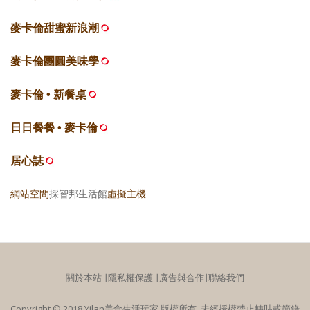
麥卡倫甜蜜新浪潮
麥卡倫團圓美味學
麥卡倫 • 新餐桌
日日餐餐 • 麥卡倫
居心誌
網站空間
採智邦生活館
虛擬主機
關於本站
∣
隱私權保護
∣
廣告與合作
∣
聯絡我們
Copyright © 2018 Yilan美食生活玩家 版權所有 未經授權禁止轉貼或節錄