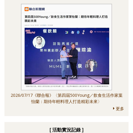
2026/07/17《聯合報》〈第四屆500Young／飲食生活作家葉
怡蘭：期待年輕料理人打造精彩未來〉
更多
[ 活動實況記錄 ]