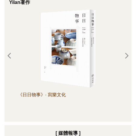
Yilan著作
《日日物事》‧ 寫樂文化
《日
[ 媒體報導 ]