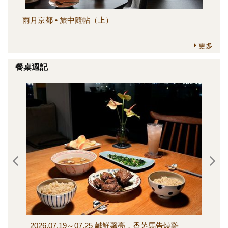
雨月京都 • 旅中隨帖（上）
簡
更多
餐桌週記
2026.07.19～07.25 鹹鮮馨亮，香茅馬告燒雞
202