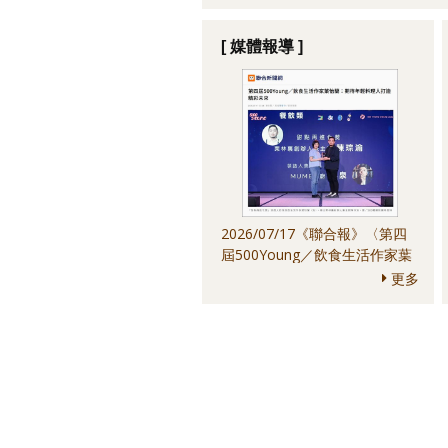
[ 媒體報導 ]
2026/07/17《聯合報》〈第四
屆500Young／飲食生活作家葉
怡蘭：期待年輕料理人打造精彩
更多
未來〉