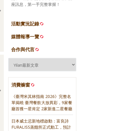
座訊息，第一手完整掌握！
活動實況記錄
2026.06.16 宜蘭礁溪 來益海
2026.06.16 宜蘭頭城 當下咖
媒體報導一覽
燒
啡
合作與代言
消費櫥窗
《臺灣米其林指南 2026》完整名
單揭曉 臺灣餐飲大放異彩，9家餐
廳首獲一星肯定 2家新進二星餐廳
日日三餐，早 ‧ 午 ‧
《紅茶經》‧ 寫樂文化
》‧ 寫樂文化
日本威士忌新地標啟動：富良詩
FURALISS蒸餾所正式動工，預計