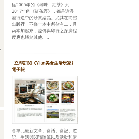
從2005年的《尋味．紅茶》到
2017年的《紅茶經》，都是這漫
漫行途中的珍貴結晶。尤其在簡體
出版裡，不僅十本中所佔有二，且
兩本加起來，流傳與印行之深廣程
度應也勝於其他……
立即訂閱《Yilan美食生活玩家》
電子報
回應期待？關於，《台灣米其林指南 2026》
各單元最新文章、食譜、食記、遊
記、生活與閱讀隨筆以及活動和講